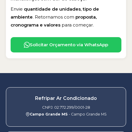
Envie
quantidade de unidades
,
tipo de
ambiente
. Retornamos com
proposta,
cronograma e valores
para começar.
Solicitar Orçamento via WhatsApp
Refripar Ar Condicionado
CNPJ: 02.772.299/0001-28
Campo Grande MS
- Campo Grande MS