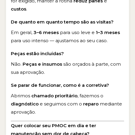
for exigido, manter a rotina
reduz panes
e
custos
.
De quanto em quanto tempo são as visitas?
Em geral,
3–6 meses
para uso leve e
1–3 meses
para uso intenso — ajustamos ao seu caso.
Peças estão incluídas?
Não.
Peças e insumos
são orçados à parte, com
sua aprovação.
Se parar de funcionar, como é a corretiva?
Abrimos
chamado prioritário
, fazemos o
diagnóstico
e seguimos com o
reparo
mediante
aprovação.
Quer colocar seu PMOC em dia e ter
manutenção sem dor de cabeça?