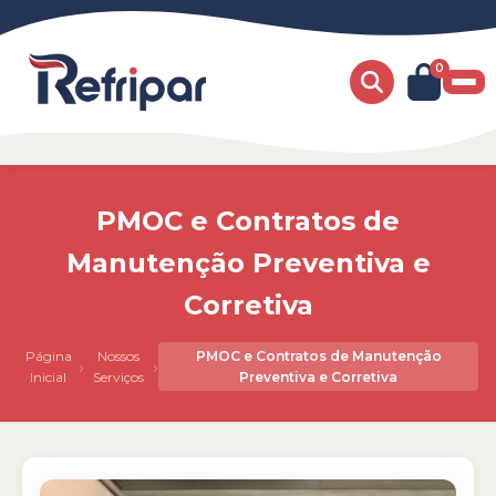
0
PMOC e Contratos de
Manutenção Preventiva e
Corretiva
Página
Nossos
PMOC e Contratos de Manutenção
›
›
Inicial
Serviços
Preventiva e Corretiva