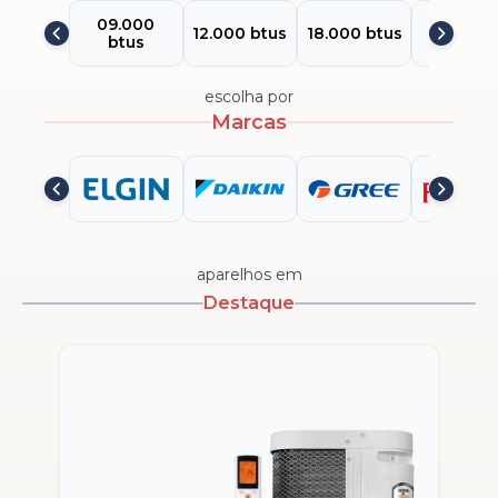
09.000
24.000
12.000 btus
18.000 btus
btus
btus
escolha por
Marcas
aparelhos em
Destaque