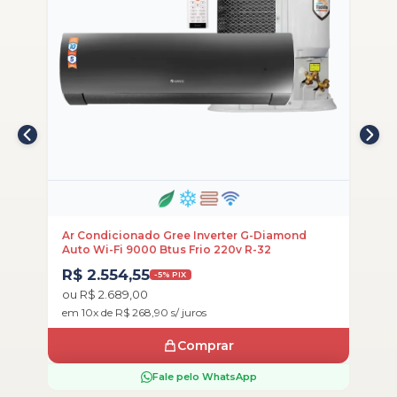
i
Ar Condicionado Gree Inverter G-Diamond
Ar
Auto Wi-Fi 9000 Btus Frio 220v R-32
Ai
R$ 2.554,55
R
-5% PIX
ou R$ 2.689,00
ou
em 10x de R$ 268,90 s/ juros
em
Comprar
Fale pelo WhatsApp