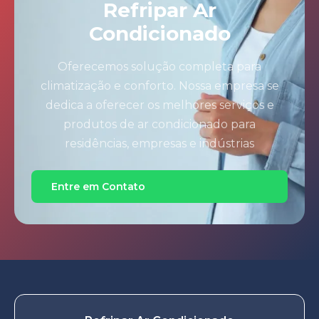
Refripar Ar
Condicionado
Oferecemos solução completa para
climatização e conforto. Nossa empresa se
dedica a oferecer os melhores serviços e
produtos de ar condicionado para
residências, empresas e indústrias
Entre em Contato