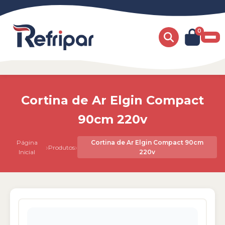
0
Cortina de Ar Elgin Compact
90cm 220v
Página
Cortina de Ar Elgin Compact 90cm
›
›
Produtos
Inicial
220v