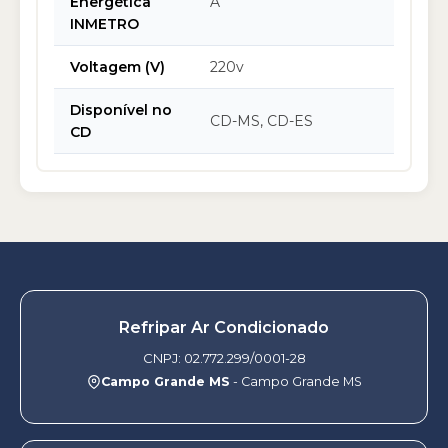
Energética
A
INMETRO
Voltagem (V)
220v
Disponível no
CD-MS, CD-ES
CD
Refripar Ar Condicionado
CNPJ: 02.772.299/0001-28
Campo Grande MS
- Campo Grande MS