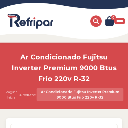
0
Ar Condicionado Fujitsu
Inverter Premium 9000 Btus
Frio 220v R-32
Página
Ar Condicionado Fujitsu Inverter Premium
›
›
Produtos
Inicial
9000 Btus Frio 220v R-32