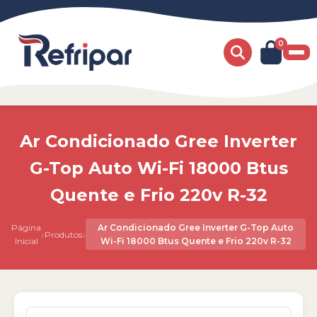
0
Ar Condicionado Gree Inverter
G-Top Auto Wi-Fi 18000 Btus
Quente e Frio 220v R-32
Página
Ar Condicionado Gree Inverter G-Top Auto
›
›
Produtos
Inicial
Wi-Fi 18000 Btus Quente e Frio 220v R-32