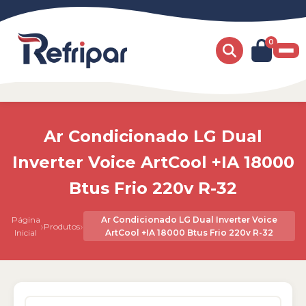
0
Ar Condicionado LG Dual
Inverter Voice ArtCool +IA 18000
Btus Frio 220v R-32
Página
Ar Condicionado LG Dual Inverter Voice
›
›
Produtos
Inicial
ArtCool +IA 18000 Btus Frio 220v R-32