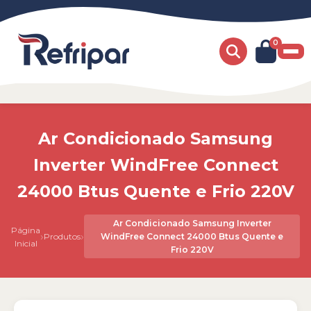
0
Ar Condicionado Samsung
Inverter WindFree Connect
24000 Btus Quente e Frio 220V
Ar Condicionado Samsung Inverter
Página
›
›
Produtos
WindFree Connect 24000 Btus Quente e
Inicial
Frio 220V