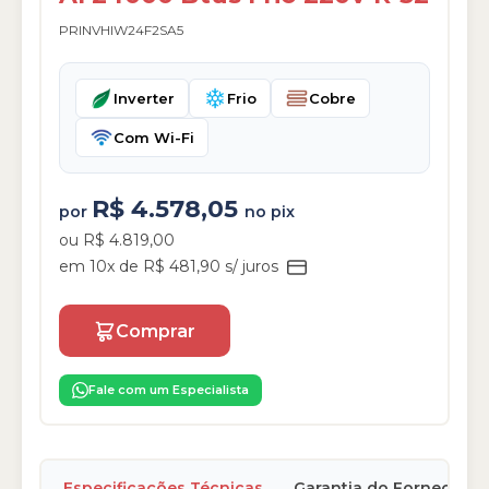
PRINVHIW24F2SA5
Inverter
Frio
Cobre
Com Wi-Fi
R$ 4.578,05
por
no pix
ou R$ 4.819,00
em 10x de R$ 481,90 s/ juros
Comprar
Fale com um Especialista
Especificações Técnicas
Garantia do Fornecedor