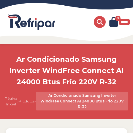
0
Ar Condicionado Samsung
Inverter WindFree Connect AI
24000 Btus Frio 220V R-32
Ar Condicionado Samsung Inverter
Página
›
›
Produtos
WindFree Connect AI 24000 Btus Frio 220V
Inicial
R-32